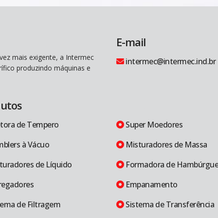
E-mail
vez mais exigente, a Intermec
intermec@intermec.ind.br
rífico produzindo máquinas e
utos
Produtos
etora de Tempero
Super Moedores
blers à Vácuo
Misturadores de Massa
turadores de Líquido
Formadora de Hambúrgue
regadores
Empanamento
tema de Filtragem
Sistema de Transferência